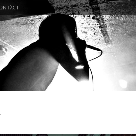
ΩNTλCT
4