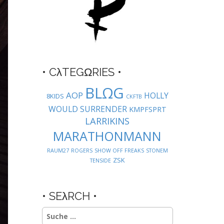
• CλTEGΩRIES •
BLΩG
AOP
HOLLY
8KIDS
CKFTB
WOULD SURRENDER
KMPFSPRT
LARRIKINS
MARATHONMANN
RAUM27
ROGERS
SHOW OFF FREAKS
STONEM
ZSK
TENSIDE
• SEλRCH •
Suche
nach: