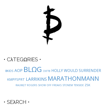
• CλTEGΩRIES •
BLΩG
AOP
HOLLY WOULD SURRENDER
8KIDS
CKFTB
MARATHONMANN
LARRIKINS
KMPFSPRT
ZSK
RAUM27
ROGERS
SHOW OFF FREAKS
STONEM
TENSIDE
• SEλRCH •