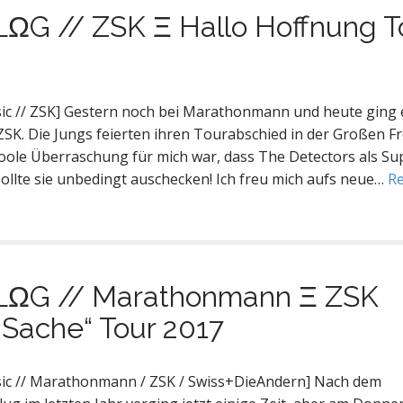
G // ZSK Ξ Hallo Hoffnung T
c // ZSK] Gestern noch bei Marathonmann und heute ging 
ZSK. Die Jungs feierten ihren Tourabschied in der Großen Fr
oole Überraschung für mich war, dass The Detectors als Su
 sollte sie unbedingt auschecken! Ich freu mich aufs neue…
R
ΩG // Marathonmann Ξ ZSK
e Sache“ Tour 2017
ic // Marathonmann / ZSK / Swiss+DieAndern] Nach dem