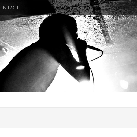
ΩNTλCT