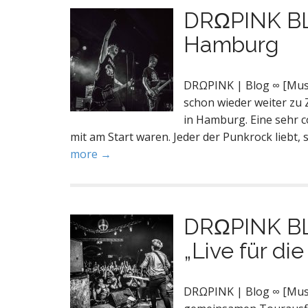
DRΩPINK BLΩ
Hamburg
DRΩPINK | Blog ∞ [Musi
schon wieder weiter zu 
in Hamburg. Eine sehr c
mit am Start waren. Jeder der Punkrock liebt,
more →
DRΩPINK BL
„Live für di
DRΩPINK | Blog ∞ [Mus