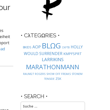
our
es
• CλTEGΩRIES •
eiheit
pport
BLΩG
AOP
HOLLY
8KIDS
CKFTB
ead
WOULD SURRENDER
KMPFSPRT
LARRIKINS
MARATHONMANN
RAUM27
ROGERS
SHOW OFF FREAKS
STONEM
ZSK
TENSIDE
• SEλRCH •
Suche
nach: