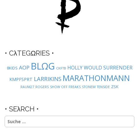
• CλTEGΩRIES •
BLΩG
AOP
HOLLY WOULD SURRENDER
8KIDS
CKFTB
MARATHONMANN
LARRIKINS
KMPFSPRT
ZSK
RAUM27
ROGERS
SHOW OFF FREAKS
STONEM
TENSIDE
• SEλRCH •
Suche
nach: