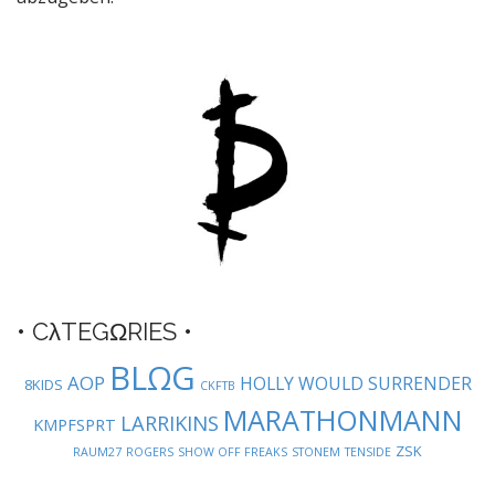
a
v
i
g
a
t
i
o
n
• CλTEGΩRIES •
BLΩG
AOP
HOLLY WOULD SURRENDER
8KIDS
CKFTB
MARATHONMANN
LARRIKINS
KMPFSPRT
ZSK
RAUM27
ROGERS
SHOW OFF FREAKS
STONEM
TENSIDE