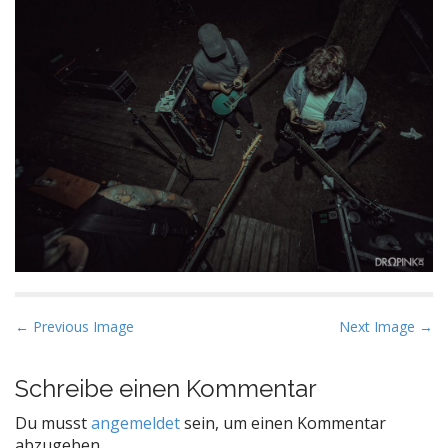
P
← Previous Image
Next Image →
o
s
Schreibe einen Kommentar
t
Du musst
angemeldet
sein, um einen Kommentar
n
abzugeben.