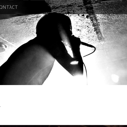
ΩNTλCT
4