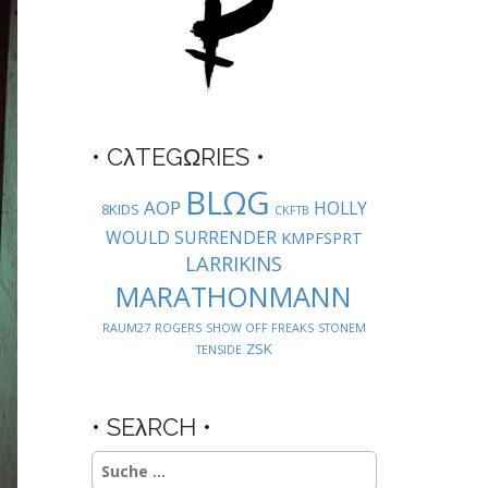
• CλTEGΩRIES •
BLΩG
AOP
HOLLY
8KIDS
CKFTB
WOULD SURRENDER
KMPFSPRT
LARRIKINS
MARATHONMANN
RAUM27
ROGERS
SHOW OFF FREAKS
STONEM
ZSK
TENSIDE
• SEλRCH •
Suche
nach: