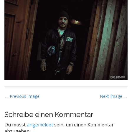
P
← Previous Image
Next Image →
o
s
Schreibe einen Kommentar
t
Du musst
angemeldet
sein, um einen Kommentar
n
abzugeben.