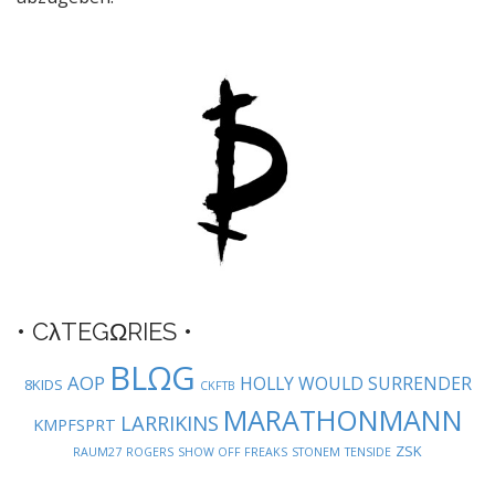
a
v
i
g
a
t
i
o
n
• CλTEGΩRIES •
BLΩG
AOP
HOLLY WOULD SURRENDER
8KIDS
CKFTB
MARATHONMANN
LARRIKINS
KMPFSPRT
ZSK
RAUM27
ROGERS
SHOW OFF FREAKS
STONEM
TENSIDE