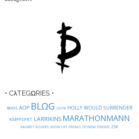
a
v
i
g
a
t
i
o
n
• CλTEGΩRIES •
BLΩG
AOP
HOLLY WOULD SURRENDER
8KIDS
CKFTB
MARATHONMANN
LARRIKINS
KMPFSPRT
ZSK
RAUM27
ROGERS
SHOW OFF FREAKS
STONEM
TENSIDE