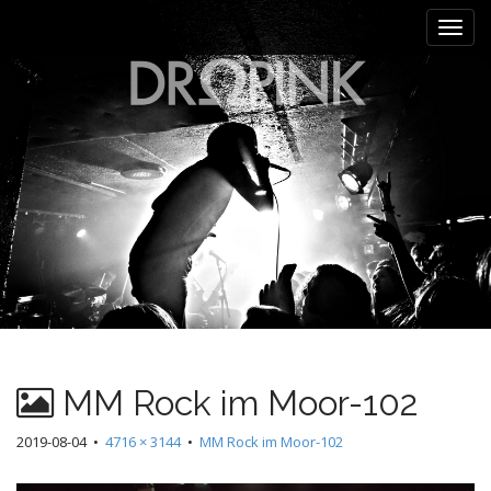
M
S
k
a
i
i
p
n
t
m
o
e
c
n
o
n
u
t
e
n
t
MM Rock im Moor-102
2019-08-04
•
4716 × 3144
•
MM Rock im Moor-102