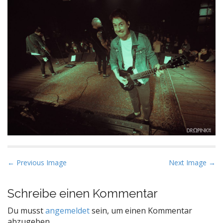
P
← Previous Image
Next Image →
o
s
Schreibe einen Kommentar
t
Du musst
angemeldet
sein, um einen Kommentar
n
abzugeben.