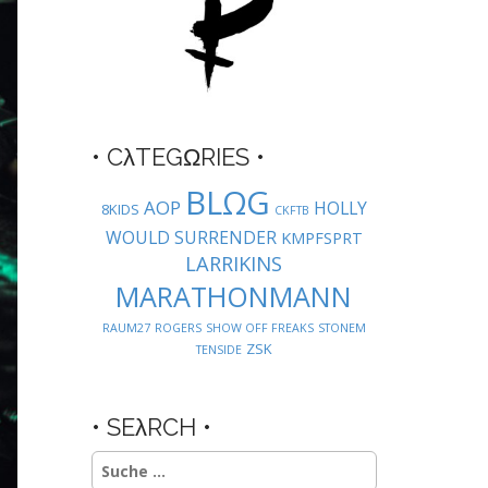
• CλTEGΩRIES •
BLΩG
AOP
HOLLY
8KIDS
CKFTB
WOULD SURRENDER
KMPFSPRT
LARRIKINS
MARATHONMANN
RAUM27
ROGERS
SHOW OFF FREAKS
STONEM
ZSK
TENSIDE
• SEλRCH •
Suche
nach: