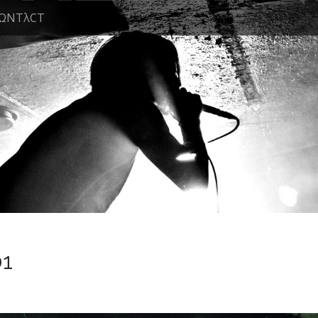
ΩNTλCT
01