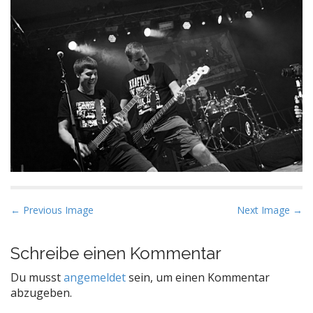
P
← Previous Image
Next Image →
o
s
Schreibe einen Kommentar
t
Du musst
angemeldet
sein, um einen Kommentar
n
abzugeben.
a