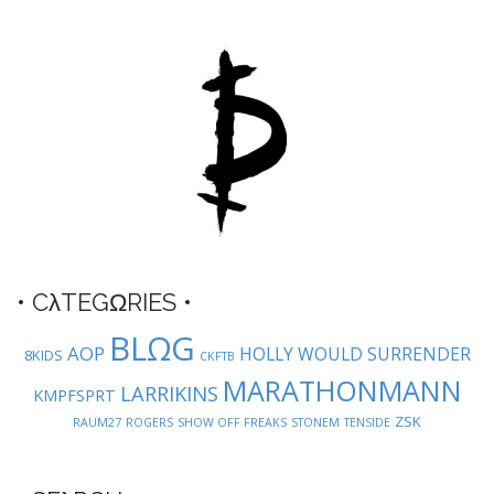
v
i
g
a
t
i
o
n
• CλTEGΩRIES •
BLΩG
AOP
HOLLY WOULD SURRENDER
8KIDS
CKFTB
MARATHONMANN
LARRIKINS
KMPFSPRT
ZSK
RAUM27
ROGERS
SHOW OFF FREAKS
STONEM
TENSIDE