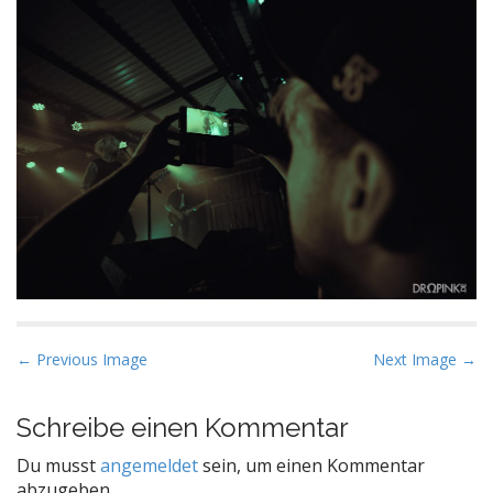
P
← Previous Image
Next Image →
o
s
Schreibe einen Kommentar
t
Du musst
angemeldet
sein, um einen Kommentar
n
abzugeben.