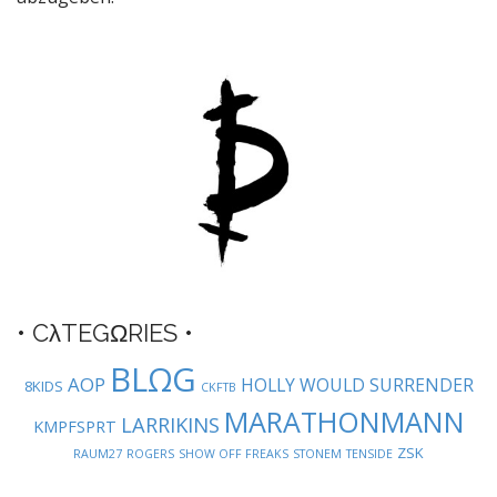
a
v
i
g
a
t
i
o
n
• CλTEGΩRIES •
BLΩG
AOP
HOLLY WOULD SURRENDER
8KIDS
CKFTB
MARATHONMANN
LARRIKINS
KMPFSPRT
ZSK
RAUM27
ROGERS
SHOW OFF FREAKS
STONEM
TENSIDE