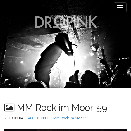
M
S
k
a
i
i
p
n
t
m
o
e
c
n
o
n
u
t
e
n
t
MM Rock im Moor-59
2019-08-04
•
4669 × 3113
•
MM Rock im Moor-59