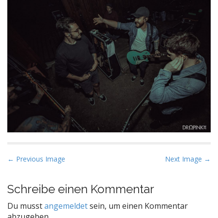
P
← Previous Image
Next Image →
o
s
Schreibe einen Kommentar
t
Du musst
angemeldet
sein, um einen Kommentar
n
abzugeben.