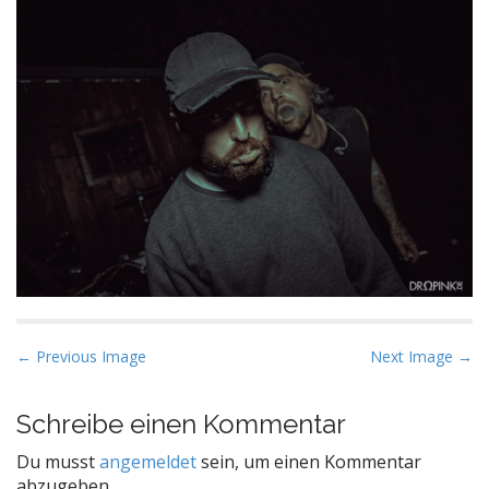
P
← Previous Image
Next Image →
o
s
Schreibe einen Kommentar
t
Du musst
angemeldet
sein, um einen Kommentar
n
abzugeben.