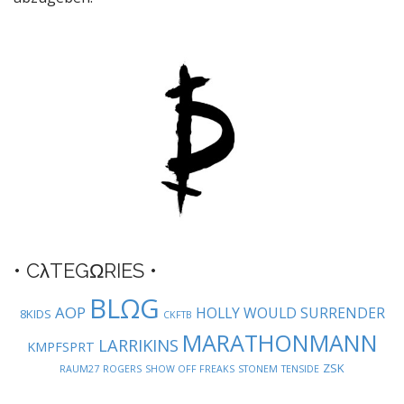
a
v
i
g
a
t
i
o
n
• CλTEGΩRIES •
BLΩG
AOP
HOLLY WOULD SURRENDER
8KIDS
CKFTB
MARATHONMANN
LARRIKINS
KMPFSPRT
ZSK
RAUM27
ROGERS
SHOW OFF FREAKS
STONEM
TENSIDE