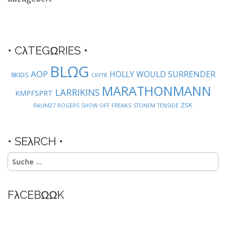
a
v
i
g
• CλTEGΩRIES •
a
BLΩG
t
AOP
HOLLY WOULD SURRENDER
8KIDS
CKFTB
i
MARATHONMANN
LARRIKINS
KMPFSPRT
o
ZSK
RAUM27
ROGERS
SHOW OFF FREAKS
STONEM
TENSIDE
n
• SEλRCH •
Suche
nach:
FλCEBΩΩK