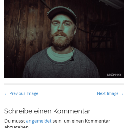
P
← Previous Image
Next Image →
o
s
Schreibe einen Kommentar
t
Du musst
angemeldet
sein, um einen Kommentar
n
abzugeben.