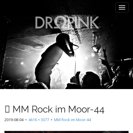
M
S
k
a
i
i
p
n
t
m
o
e
c
n
o
n
u
t
e
n
t
MM Rock im Moor-44
2019-08-04
•
4616 × 3077
•
MM Rock im Moor-44