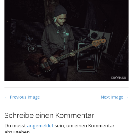
P
← Previous Image
Next Image →
o
s
Schreibe einen Kommentar
t
Du musst
angemeldet
sein, um einen Kommentar
n
abzugeben.