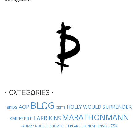
a
v
i
g
a
t
i
o
n
• CλTEGΩRIES •
BLΩG
AOP
HOLLY WOULD SURRENDER
8KIDS
CKFTB
MARATHONMANN
LARRIKINS
KMPFSPRT
ZSK
RAUM27
ROGERS
SHOW OFF FREAKS
STONEM
TENSIDE