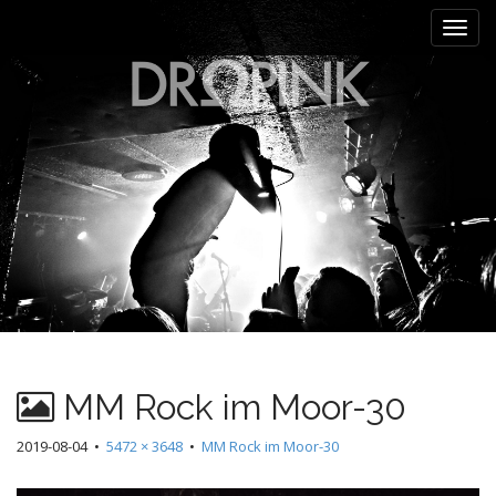
M
S
k
a
i
i
p
n
t
m
o
e
c
n
o
n
u
t
e
n
t
MM Rock im Moor-30
2019-08-04
•
5472 × 3648
•
MM Rock im Moor-30