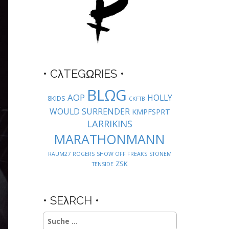
• CλTEGΩRIES •
BLΩG
AOP
HOLLY
8KIDS
CKFTB
WOULD SURRENDER
KMPFSPRT
LARRIKINS
MARATHONMANN
RAUM27
ROGERS
SHOW OFF FREAKS
STONEM
ZSK
TENSIDE
• SEλRCH •
Suche
nach: