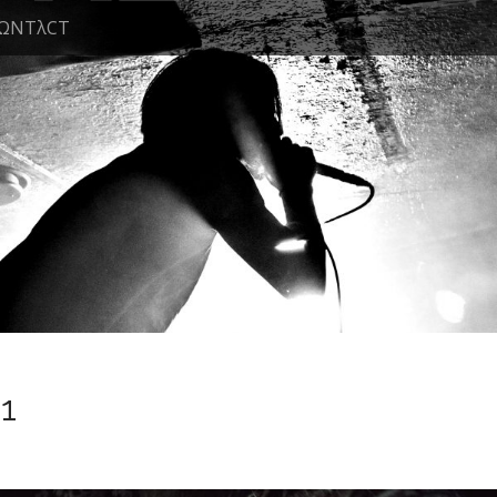
ΩNTλCT
1