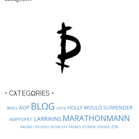
a
v
i
g
a
t
i
o
n
• CλTEGΩRIES •
BLΩG
AOP
HOLLY WOULD SURRENDER
8KIDS
CKFTB
MARATHONMANN
LARRIKINS
KMPFSPRT
ZSK
RAUM27
ROGERS
SHOW OFF FREAKS
STONEM
TENSIDE