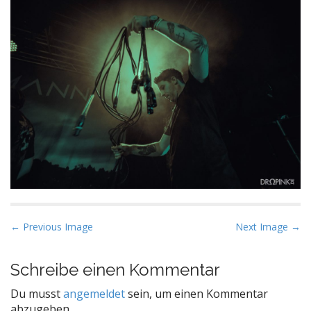
P
← Previous Image
Next Image →
o
s
Schreibe einen Kommentar
t
Du musst
angemeldet
sein, um einen Kommentar
n
abzugeben.