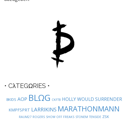
a
v
i
g
a
t
i
o
n
• CλTEGΩRIES •
BLΩG
AOP
HOLLY WOULD SURRENDER
8KIDS
CKFTB
MARATHONMANN
LARRIKINS
KMPFSPRT
ZSK
RAUM27
ROGERS
SHOW OFF FREAKS
STONEM
TENSIDE