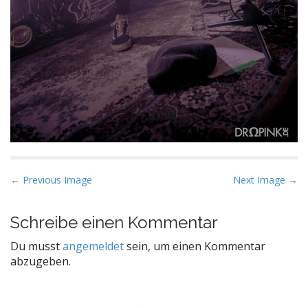
P
← Previous Image
Next Image →
o
s
Schreibe einen Kommentar
t
Du musst
angemeldet
sein, um einen Kommentar
n
abzugeben.
a
v
i