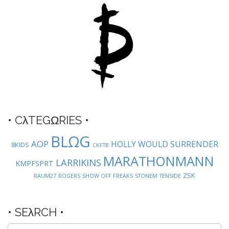
g
a
t
i
o
n
• CλTEGΩRIES •
BLΩG
AOP
HOLLY WOULD SURRENDER
8KIDS
CKFTB
MARATHONMANN
LARRIKINS
KMPFSPRT
ZSK
RAUM27
ROGERS
SHOW OFF FREAKS
STONEM
TENSIDE
• SEλRCH •
Suche