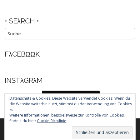
• SEλRCH •
Suche
nach:
FλCEBΩΩK
INSTλGRλM
Folg mir auf Instagram
Datenschutz & Cookies: Diese Website verwendet Cookies. Wenn du
die Website weiterhin nutzt, stimmst du der Verwendung von Cookies
zu.
Weitere Informationen, beispielsweise zur Kontrolle von Cookies,
findest du hier:
Cookie-Richtlinie
Copyright © 2026
. All Rights Reserved.
The Arcade Basic Theme by
bavotasan.com
.