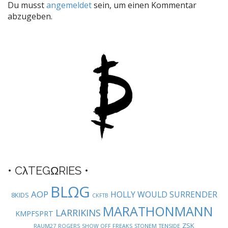
Du musst
angemeldet
sein, um einen Kommentar
n
abzugeben.
a
v
i
g
a
t
i
o
n
• CλTEGΩRIES •
BLΩG
AOP
HOLLY WOULD SURRENDER
8KIDS
CKFTB
MARATHONMANN
LARRIKINS
KMPFSPRT
ZSK
RAUM27
ROGERS
SHOW OFF FREAKS
STONEM
TENSIDE