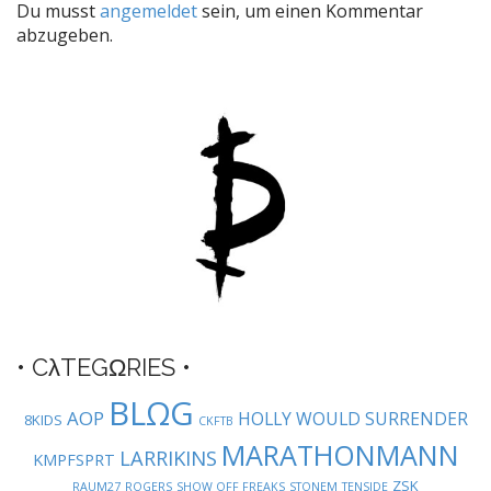
Du musst
angemeldet
sein, um einen Kommentar
n
abzugeben.
a
v
i
g
a
t
i
o
n
• CλTEGΩRIES •
BLΩG
AOP
HOLLY WOULD SURRENDER
8KIDS
CKFTB
MARATHONMANN
LARRIKINS
KMPFSPRT
ZSK
RAUM27
ROGERS
SHOW OFF FREAKS
STONEM
TENSIDE