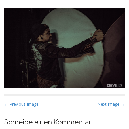
P
← Previous Image
Next Image →
o
s
Schreibe einen Kommentar
t