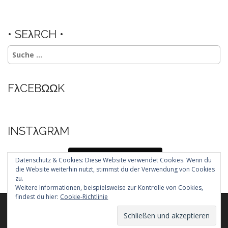
• SEλRCH •
Suche
nach:
FλCEBΩΩK
INSTλGRλM
Folg mir auf Instagram
Datenschutz & Cookies: Diese Website verwendet Cookies. Wenn du
die Website weiterhin nutzt, stimmst du der Verwendung von Cookies
zu.
Weitere Informationen, beispielsweise zur Kontrolle von Cookies,
findest du hier:
Cookie-Richtlinie
Copyright © 2026
. All Rights Reserved.
The Arcade Basic Theme by
bavotasan.com
.