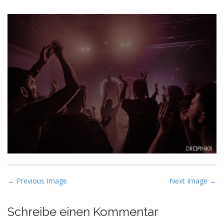
P
← Previous Image
Next Image →
o
s
Schreibe einen Kommentar
t