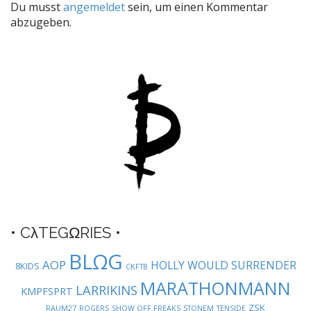
Du musst
angemeldet
sein, um einen Kommentar
n
abzugeben.
a
v
i
g
a
t
i
o
n
• CλTEGΩRIES •
BLΩG
AOP
HOLLY WOULD SURRENDER
8KIDS
CKFTB
MARATHONMANN
LARRIKINS
KMPFSPRT
ZSK
RAUM27
ROGERS
SHOW OFF FREAKS
STONEM
TENSIDE