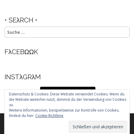
• SEλRCH •
Suche
nach:
FλCEBΩΩK
INSTλGRλM
Folg mir auf Instagram
Datenschutz & Cookies: Diese Website verwendet Cookies. Wenn du
die Website weiterhin nutzt, stimmst du der Verwendung von Cookies
zu.
Weitere Informationen, beispielsweise zur Kontrolle von Cookies,
findest du hier:
Cookie-Richtlinie
Copyright © 2026
. All Rights Reserved.
The Arcade Basic Theme by
bavotasan.com
.