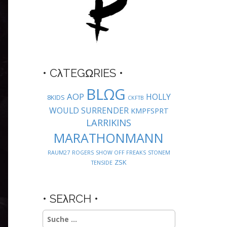
• CλTEGΩRIES •
BLΩG
AOP
HOLLY
8KIDS
CKFTB
WOULD SURRENDER
KMPFSPRT
LARRIKINS
MARATHONMANN
RAUM27
ROGERS
SHOW OFF FREAKS
STONEM
ZSK
TENSIDE
• SEλRCH •
Suche
nach: