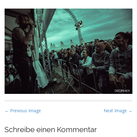
P
← Previous Image
Next Image →
o
s
Schreibe einen Kommentar
t