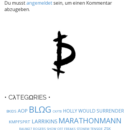
Du musst
angemeldet
sein, um einen Kommentar
n
abzugeben.
a
v
i
g
a
t
i
o
n
• CλTEGΩRIES •
BLΩG
AOP
HOLLY WOULD SURRENDER
8KIDS
CKFTB
MARATHONMANN
LARRIKINS
KMPFSPRT
ZSK
RAUM27
ROGERS
SHOW OFF FREAKS
STONEM
TENSIDE