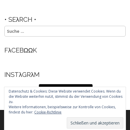
• SEλRCH •
Suche
nach:
FλCEBΩΩK
INSTλGRλM
Folg mir auf Instagram
Datenschutz & Cookies: Diese Website verwendet Cookies. Wenn du
die Website weiterhin nutzt, stimmst du der Verwendung von Cookies
zu.
Weitere Informationen, beispielsweise zur Kontrolle von Cookies,
findest du hier:
Cookie-Richtlinie
Copyright © 2026
. All Rights Reserved.
The Arcade Basic Theme by
bavotasan.com
.