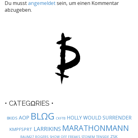
Du musst
angemeldet
sein, um einen Kommentar
n
abzugeben.
a
v
i
g
a
t
i
o
n
• CλTEGΩRIES •
BLΩG
AOP
HOLLY WOULD SURRENDER
8KIDS
CKFTB
MARATHONMANN
LARRIKINS
KMPFSPRT
ZSK
RAUM27
ROGERS
SHOW OFF FREAKS
STONEM
TENSIDE