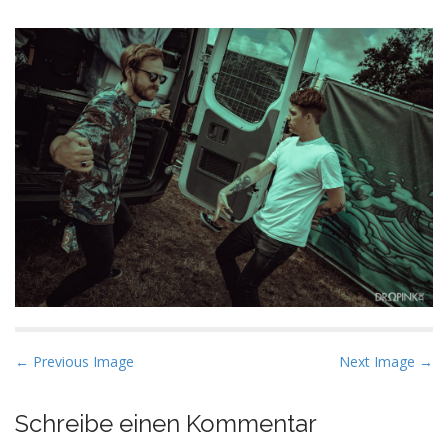
P
← Previous Image
Next Image →
o
s
Schreibe einen Kommentar
t