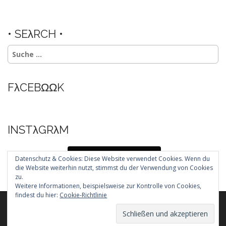
• SEλRCH •
Suche
nach:
FλCEBΩΩK
INSTλGRλM
Folg mir auf Instagram
Datenschutz & Cookies: Diese Website verwendet Cookies. Wenn du
die Website weiterhin nutzt, stimmst du der Verwendung von Cookies
zu.
Weitere Informationen, beispielsweise zur Kontrolle von Cookies,
findest du hier:
Cookie-Richtlinie
Copyright © 2026
. All Rights Reserved.
The Arcade Basic Theme by
bavotasan.com
.