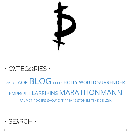
g
a
t
i
o
n
• CλTEGΩRIES •
BLΩG
AOP
HOLLY WOULD SURRENDER
8KIDS
CKFTB
MARATHONMANN
LARRIKINS
KMPFSPRT
ZSK
RAUM27
ROGERS
SHOW OFF FREAKS
STONEM
TENSIDE
• SEλRCH •
Suche