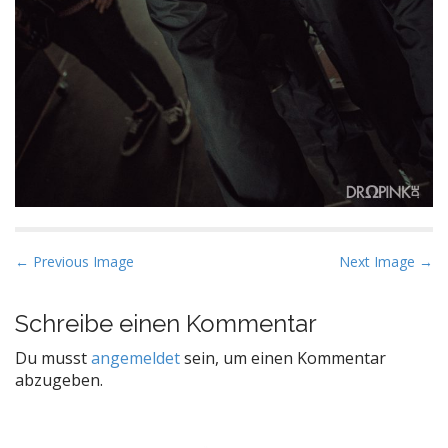
P
← Previous Image
Next Image →
o
s
Schreibe einen Kommentar
t
Du musst
angemeldet
sein, um einen Kommentar
n
abzugeben.
a
v
i