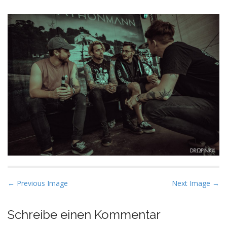
P
← Previous Image
Next Image →
o
s
Schreibe einen Kommentar
t