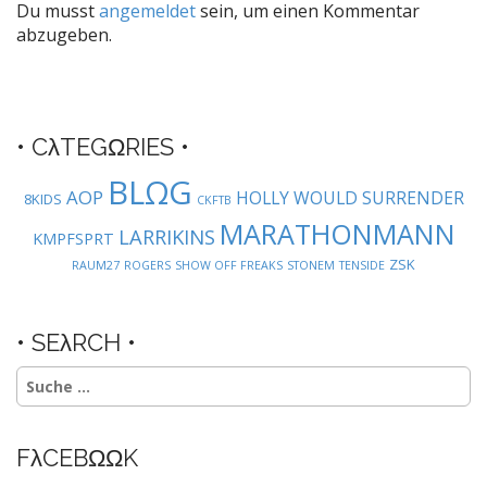
Du musst
angemeldet
sein, um einen Kommentar
n
abzugeben.
a
v
i
g
• CλTEGΩRIES •
a
BLΩG
t
AOP
HOLLY WOULD SURRENDER
8KIDS
CKFTB
i
MARATHONMANN
LARRIKINS
KMPFSPRT
o
ZSK
RAUM27
ROGERS
SHOW OFF FREAKS
STONEM
TENSIDE
n
• SEλRCH •
Suche
nach:
FλCEBΩΩK