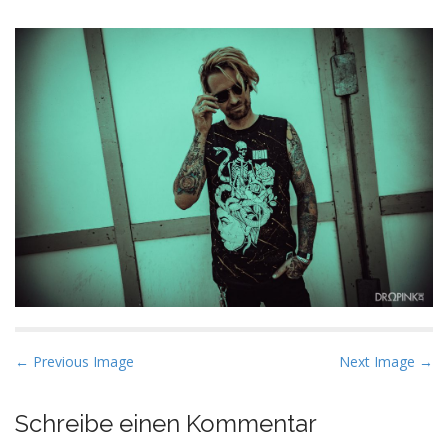
P
← Previous Image
Next Image →
o
s
Schreibe einen Kommentar
t