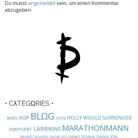
Du musst
angemeldet
sein, um einen Kommentar
n
abzugeben.
a
v
i
g
a
t
i
o
n
• CλTEGΩRIES •
BLΩG
AOP
HOLLY WOULD SURRENDER
8KIDS
CKFTB
MARATHONMANN
LARRIKINS
KMPFSPRT
ZSK
RAUM27
ROGERS
SHOW OFF FREAKS
STONEM
TENSIDE