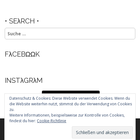
• SEλRCH •
Suche
nach:
FλCEBΩΩK
INSTλGRλM
Folg mir auf Instagram
Datenschutz & Cookies: Diese Website verwendet Cookies. Wenn du
die Website weiterhin nutzt, stimmst du der Verwendung von Cookies
zu.
Weitere Informationen, beispielsweise zur Kontrolle von Cookies,
findest du hier:
Cookie-Richtlinie
Copyright © 2026
. All Rights Reserved.
The Arcade Basic Theme by
bavotasan.com
.