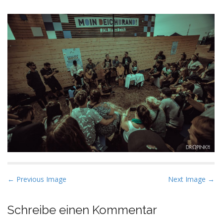
P
← Previous Image
Next Image →
o
s
Schreibe einen Kommentar
t