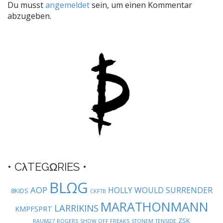
Du musst
angemeldet
sein, um einen Kommentar
n
abzugeben.
a
v
i
g
a
t
i
o
n
• CλTEGΩRIES •
BLΩG
AOP
HOLLY WOULD SURRENDER
8KIDS
CKFTB
MARATHONMANN
LARRIKINS
KMPFSPRT
ZSK
RAUM27
ROGERS
SHOW OFF FREAKS
STONEM
TENSIDE