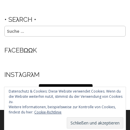
• SEλRCH •
Suche
nach:
FλCEBΩΩK
INSTλGRλM
Folg mir auf Instagram
Datenschutz & Cookies: Diese Website verwendet Cookies. Wenn du
die Website weiterhin nutzt, stimmst du der Verwendung von Cookies
zu.
Weitere Informationen, beispielsweise zur Kontrolle von Cookies,
findest du hier:
Cookie-Richtlinie
Copyright © 2026
. All Rights Reserved.
The Arcade Basic Theme by
bavotasan.com
.