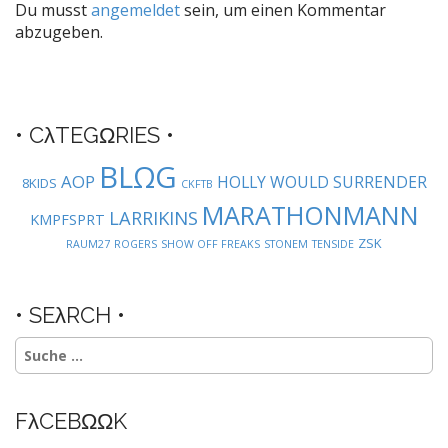
Du musst
angemeldet
sein, um einen Kommentar
n
abzugeben.
a
v
i
g
• CλTEGΩRIES •
a
BLΩG
t
AOP
HOLLY WOULD SURRENDER
8KIDS
CKFTB
i
MARATHONMANN
LARRIKINS
KMPFSPRT
o
ZSK
RAUM27
ROGERS
SHOW OFF FREAKS
STONEM
TENSIDE
n
• SEλRCH •
Suche
nach:
FλCEBΩΩK