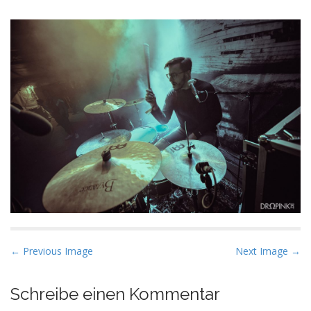
P
← Previous Image
Next Image →
o
s
Schreibe einen Kommentar
t