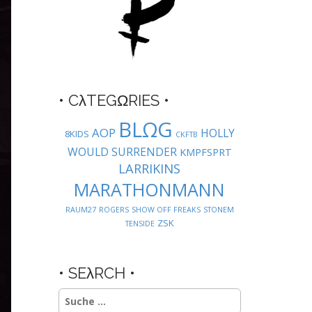
• CλTEGΩRIES •
BLΩG
AOP
HOLLY
8KIDS
CKFTB
WOULD SURRENDER
KMPFSPRT
LARRIKINS
MARATHONMANN
RAUM27
ROGERS
SHOW OFF FREAKS
STONEM
ZSK
TENSIDE
• SEλRCH •
Suche
nach: