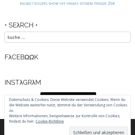
ZSK
RAUM27
ROGERS
SHOW OFF FREAKS
STONEM
TENSIDE
• SEλRCH •
Suche
nach:
FλCEBΩΩK
INSTλGRλM
Folg mir auf Instagram
Datenschutz & Cookies: Diese Website verwendet Cookies. Wenn du
die Website weiterhin nutzt, stimmst du der Verwendung von Cookies
zu.
Weitere Informationen, beispielsweise zur Kontrolle von Cookies,
findest du hier:
Cookie-Richtlinie
Copyright © 2026
. All Rights Reserved.
The Arcade Basic Theme by
bavotasan.com
.