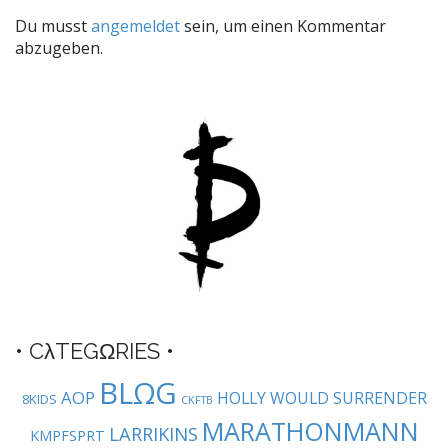
t
Du musst
angemeldet
sein, um einen Kommentar
n
abzugeben.
a
v
i
g
a
t
i
o
n
• CλTEGΩRIES •
BLΩG
AOP
HOLLY WOULD SURRENDER
8KIDS
CKFTB
MARATHONMANN
LARRIKINS
KMPFSPRT