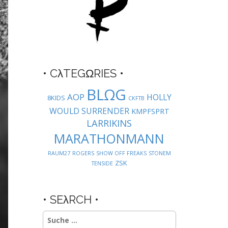
• CλTEGΩRIES •
BLΩG
AOP
HOLLY
8KIDS
CKFTB
WOULD SURRENDER
KMPFSPRT
LARRIKINS
MARATHONMANN
RAUM27
ROGERS
SHOW OFF FREAKS
STONEM
ZSK
TENSIDE
• SEλRCH •
Suche
nach: