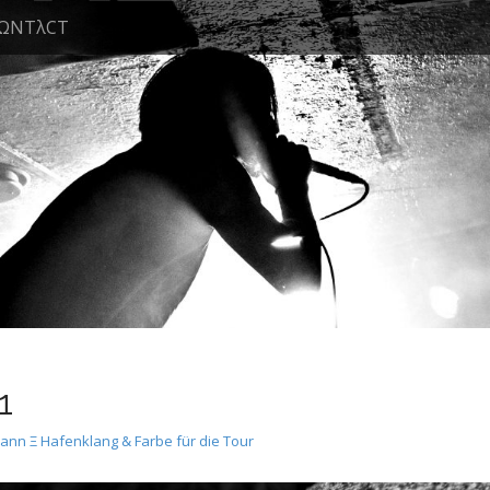
ΩNTλCT
1
n Ξ Hafenklang & Farbe für die Tour