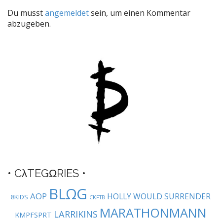
t
Du musst
angemeldet
sein, um einen Kommentar
n
abzugeben.
a
v
i
g
a
t
i
o
n
• CλTEGΩRIES •
BLΩG
AOP
HOLLY WOULD SURRENDER
8KIDS
CKFTB
MARATHONMANN
LARRIKINS
KMPFSPRT