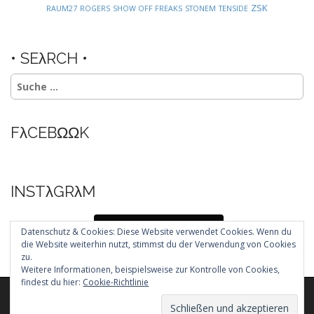
ZSK
RAUM27
ROGERS
SHOW OFF FREAKS
STONEM
TENSIDE
• SEλRCH •
Suche
nach:
FλCEBΩΩK
INSTλGRλM
Folg mir auf Instagram
Datenschutz & Cookies: Diese Website verwendet Cookies. Wenn du
die Website weiterhin nutzt, stimmst du der Verwendung von Cookies
zu.
Weitere Informationen, beispielsweise zur Kontrolle von Cookies,
findest du hier:
Cookie-Richtlinie
Copyright © 2026
. All Rights Reserved.
The Arcade Basic Theme by
bavotasan.com
.