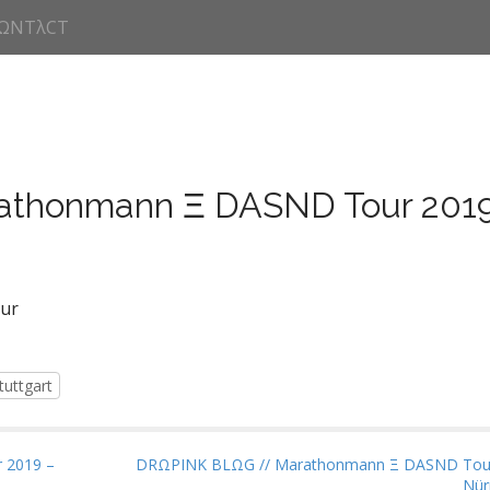
ΩNTλCT
thonmann Ξ DASND Tour 2019
our
tuttgart
 2019 –
DRΩPINK BLΩG // Marathonmann Ξ DASND Tour
Nür