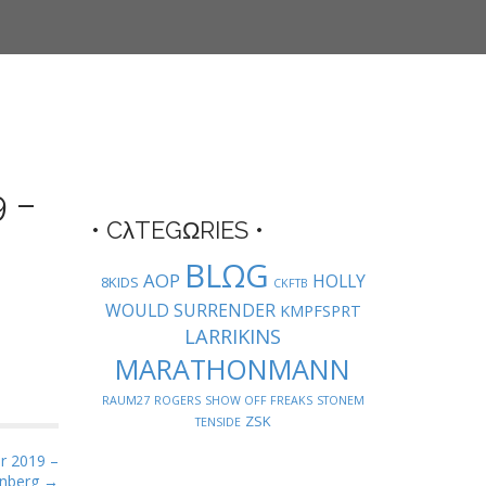
 –
• CλTEGΩRIES •
BLΩG
AOP
HOLLY
8KIDS
CKFTB
WOULD SURRENDER
KMPFSPRT
LARRIKINS
MARATHONMANN
RAUM27
ROGERS
SHOW OFF FREAKS
STONEM
ZSK
TENSIDE
 2019 –
nberg →