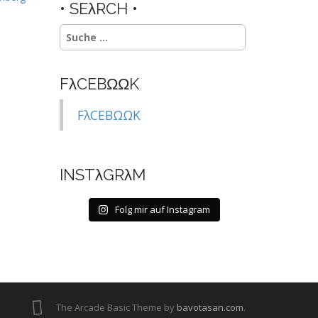
• SEλRCH •
Suche
nach:
FλCEBΩΩK
FλCEBΩΩK
INSTλGRλM
Folg mir auf Instagram
The Arcade Basic Theme by
bavotasan.com
.