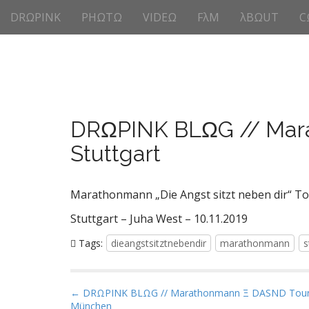
M
S
DRΩPINK
PHΩTΩ
VIDEΩ
FλM
λBΩUT
C
k
a
i
i
p
n
t
m
o
e
c
n
o
DRΩPINK BLΩG // Mara
n
u
t
Stuttgart
e
n
t
Marathonmann „Die Angst sitzt neben dir“ T
Stuttgart – Juha West – 10.11.2019
Tags:
dieangstsitztnebendir
marathonmann
s
P
← DRΩPINK BLΩG // Marathonmann Ξ DASND Tour
München