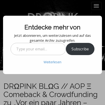
M
S
k
a
i
i
p
n
t
m
Entdecke mehr von
o
e
c
Jetzt abonnieren, um weiterzulesen und auf das
n
o
gesamte Archiv zuzugreifen.
n
u
Type
t
Subscribe
your
e
email…
n
Weiterlesen
t
DRΩPINK BLΩG // AOP Ξ
Comeback & Crowdfunding
zu „Vor ein paar Jahren –