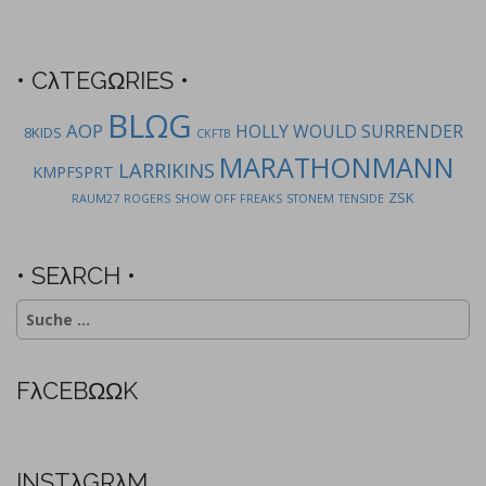
n
a
v
• CλTEGΩRIES •
i
BLΩG
AOP
g
HOLLY WOULD SURRENDER
8KIDS
CKFTB
a
MARATHONMANN
LARRIKINS
KMPFSPRT
t
ZSK
RAUM27
ROGERS
SHOW OFF FREAKS
STONEM
TENSIDE
i
o
n
• SEλRCH •
Suche
nach:
FλCEBΩΩK
INSTλGRλM