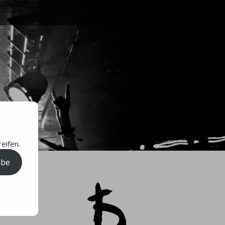
eifen.
ibe