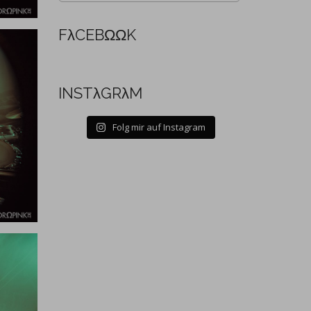
FλCEBΩΩK
INSTλGRλM
Folg mir auf Instagram