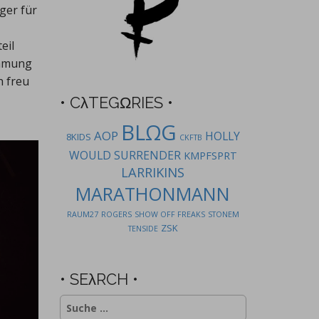
ger für
eil
immung
h freu
• CλTEGΩRIES •
BLΩG
AOP
HOLLY
8KIDS
CKFTB
WOULD SURRENDER
KMPFSPRT
LARRIKINS
MARATHONMANN
RAUM27
ROGERS
SHOW OFF FREAKS
STONEM
ZSK
TENSIDE
• SEλRCH •
Suche
nach: