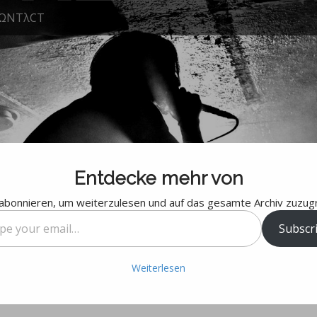
ΩNTλCT
Entdecke mehr von
 abonnieren, um weiterzulesen und auf das gesamte Archiv zuzugr
Subscr
l…
thonmann Ξ MFI Tour Bremen
Weiterlesen