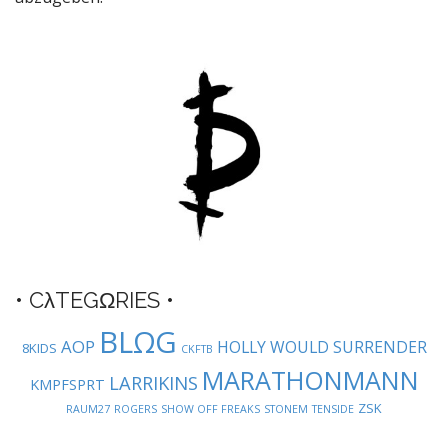
a
v
i
g
a
t
i
o
n
• CλTEGΩRIES •
BLΩG
AOP
HOLLY WOULD SURRENDER
8KIDS
CKFTB
MARATHONMANN
LARRIKINS
KMPFSPRT
ZSK
RAUM27
ROGERS
SHOW OFF FREAKS
STONEM
TENSIDE