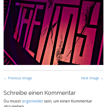
P
← Previous Image
Next Image →
o
s
Schreibe einen Kommentar
t
Du musst
angemeldet
sein, um einen Kommentar
n
abzugeben.