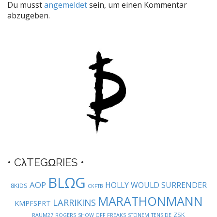
Du musst
angemeldet
sein, um einen Kommentar
n
abzugeben.
a
v
i
g
a
t
i
o
n
• CλTEGΩRIES •
BLΩG
AOP
HOLLY WOULD SURRENDER
8KIDS
CKFTB
MARATHONMANN
LARRIKINS
KMPFSPRT
ZSK
RAUM27
ROGERS
SHOW OFF FREAKS
STONEM
TENSIDE