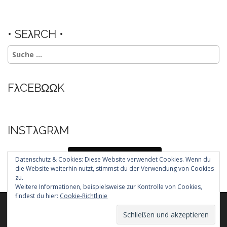
• SEλRCH •
Suche
nach:
FλCEBΩΩK
INSTλGRλM
Folg mir auf Instagram
Datenschutz & Cookies: Diese Website verwendet Cookies. Wenn du
die Website weiterhin nutzt, stimmst du der Verwendung von Cookies
zu.
Weitere Informationen, beispielsweise zur Kontrolle von Cookies,
findest du hier:
Cookie-Richtlinie
Copyright © 2026
. All Rights Reserved.
The Arcade Basic Theme by
bavotasan.com
.