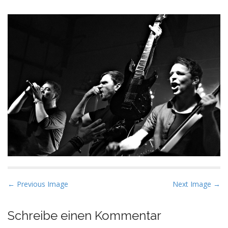
P
← Previous Image
Next Image →
o
s
Schreibe einen Kommentar
t