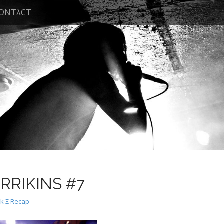
ΩNTλCT
ARRIKINS #7
k Ξ Recap