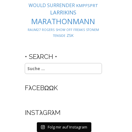
WOULD SURRENDER
KMPFSPRT
LARRIKINS
MARATHONMANN
RAUM27
ROGERS
SHOW OFF FREAKS
STONEM
ZSK
TENSIDE
• SEλRCH •
Suche
nach:
FλCEBΩΩK
INSTλGRλM
Folg mir auf Instagram