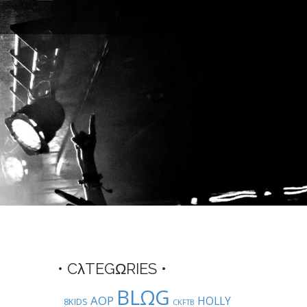
• CλTEGΩRIES •
BLΩG
AOP
HOLLY
8KIDS
CKFTB