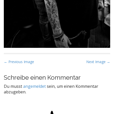
P
← Previous Image
Next Image →
o
s
Schreibe einen Kommentar
t
Du musst
angemeldet
sein, um einen Kommentar
n
abzugeben.
a
v
i