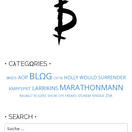
g
a
t
i
o
n
• CλTEGΩRIES •
BLΩG
AOP
HOLLY WOULD SURRENDER
8KIDS
CKFTB
MARATHONMANN
LARRIKINS
KMPFSPRT
ZSK
RAUM27
ROGERS
SHOW OFF FREAKS
STONEM
TENSIDE
• SEλRCH •
Suche
nach: