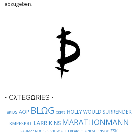
n
abzugeben.
a
v
i
g
a
t
i
o
n
• CλTEGΩRIES •
BLΩG
AOP
HOLLY WOULD SURRENDER
8KIDS
CKFTB
MARATHONMANN
LARRIKINS
KMPFSPRT
ZSK
RAUM27
ROGERS
SHOW OFF FREAKS
STONEM
TENSIDE