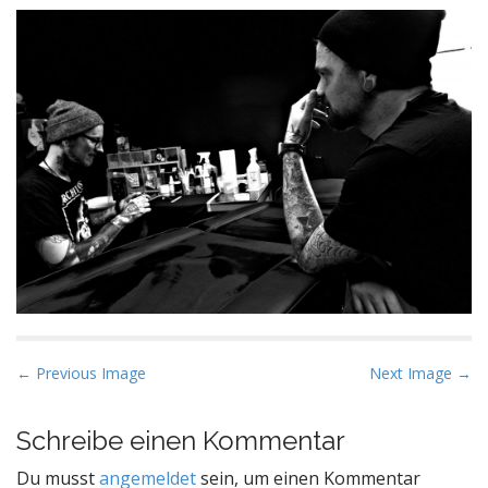
P
← Previous Image
Next Image →
o
s
Schreibe einen Kommentar
t
Du musst
angemeldet
sein, um einen Kommentar