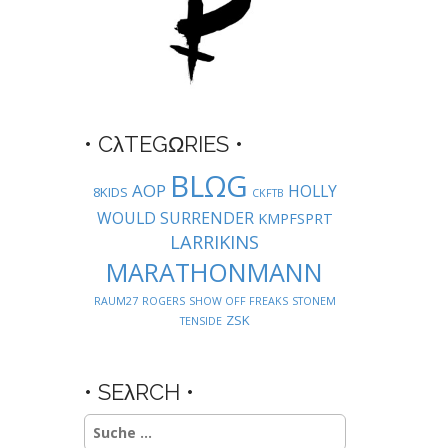
• CλTEGΩRIES •
BLΩG
AOP
HOLLY
8KIDS
CKFTB
WOULD SURRENDER
KMPFSPRT
LARRIKINS
MARATHONMANN
RAUM27
ROGERS
SHOW OFF FREAKS
STONEM
ZSK
TENSIDE
• SEλRCH •
Suche
nach: