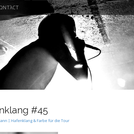
ΩNTλCT
nklang #45
n Ξ Hafenklang & Farbe für die Tour