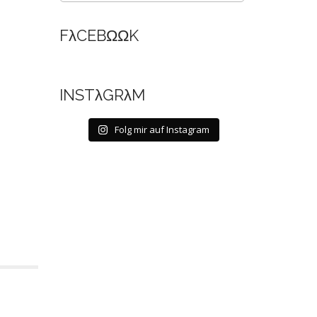
FλCEBΩΩK
INSTλGRλM
Folg mir auf Instagram