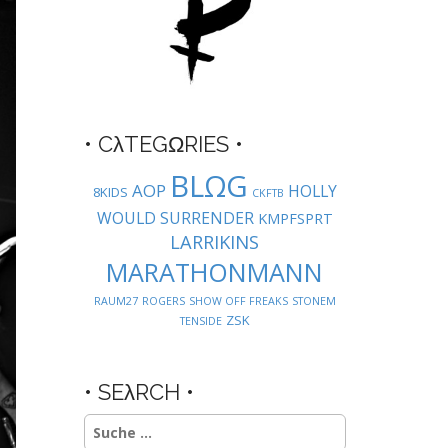
• CλTEGΩRIES •
BLΩG
AOP
HOLLY
8KIDS
CKFTB
WOULD SURRENDER
KMPFSPRT
LARRIKINS
MARATHONMANN
RAUM27
ROGERS
SHOW OFF FREAKS
STONEM
ZSK
TENSIDE
• SEλRCH •
Suche
nach: