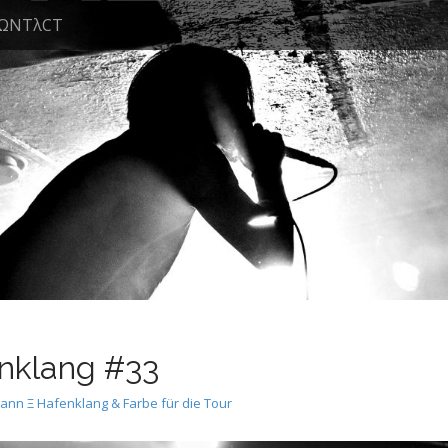
ΩNTλCT
nklang #33
n Ξ Hafenklang & Farbe für die Tour