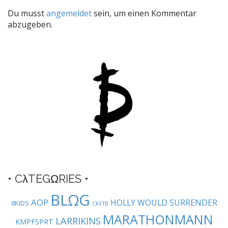
t
Du musst
angemeldet
sein, um einen Kommentar
n
abzugeben.
a
v
i
g
a
t
i
o
n
• CλTEGΩRIES •
BLΩG
AOP
HOLLY WOULD SURRENDER
8KIDS
CKFTB
MARATHONMANN
LARRIKINS
KMPFSPRT