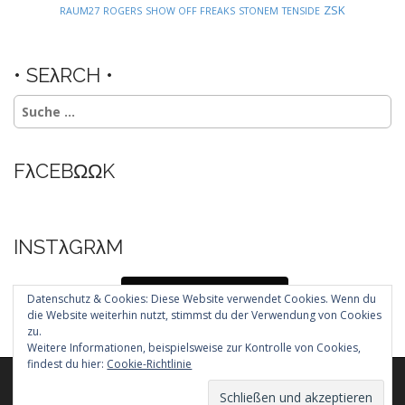
ZSK
RAUM27
ROGERS
SHOW OFF FREAKS
STONEM
TENSIDE
• SEλRCH •
Suche
nach:
FλCEBΩΩK
INSTλGRλM
Folg mir auf Instagram
Datenschutz & Cookies: Diese Website verwendet Cookies. Wenn du
die Website weiterhin nutzt, stimmst du der Verwendung von Cookies
zu.
Weitere Informationen, beispielsweise zur Kontrolle von Cookies,
findest du hier:
Cookie-Richtlinie
Copyright © 2026
. All Rights Reserved.
The Arcade Basic Theme by
bavotasan.com
.