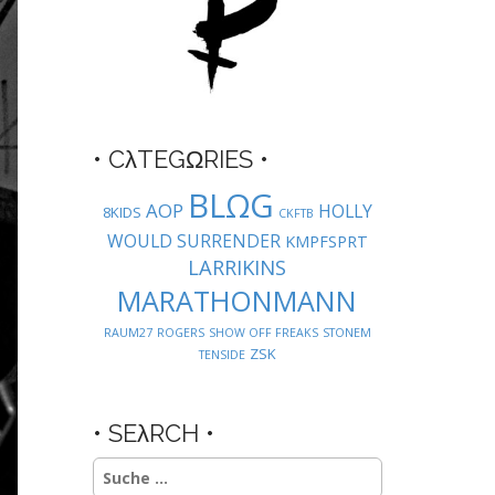
• CλTEGΩRIES •
BLΩG
AOP
HOLLY
8KIDS
CKFTB
WOULD SURRENDER
KMPFSPRT
LARRIKINS
MARATHONMANN
RAUM27
ROGERS
SHOW OFF FREAKS
STONEM
ZSK
TENSIDE
• SEλRCH •
Suche
nach: