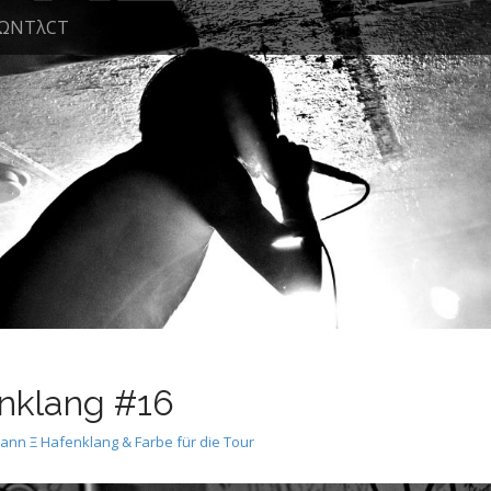
ΩNTλCT
nklang #16
n Ξ Hafenklang & Farbe für die Tour