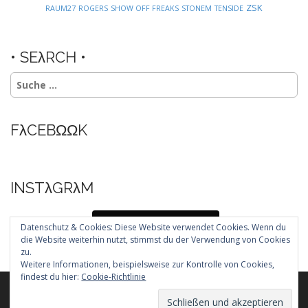
ZSK
RAUM27
ROGERS
SHOW OFF FREAKS
STONEM
TENSIDE
• SEλRCH •
Suche
nach:
FλCEBΩΩK
INSTλGRλM
Folg mir auf Instagram
Datenschutz & Cookies: Diese Website verwendet Cookies. Wenn du
die Website weiterhin nutzt, stimmst du der Verwendung von Cookies
zu.
Weitere Informationen, beispielsweise zur Kontrolle von Cookies,
findest du hier:
Cookie-Richtlinie
Copyright © 2026
. All Rights Reserved.
The Arcade Basic Theme by
bavotasan.com
.