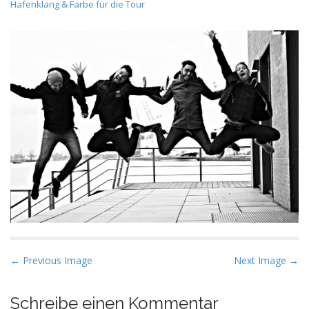
Hafenklang & Farbe für die Tour
P
← Previous Image
Next Image →
o
s
Schreibe einen Kommentar