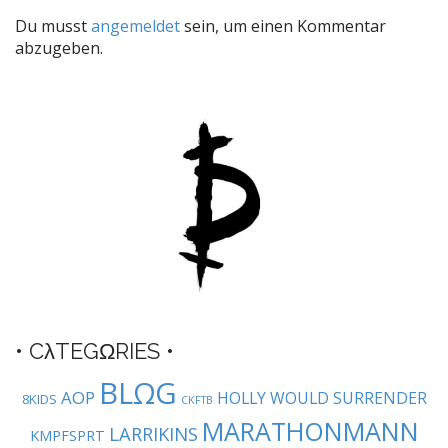
t
Du musst
angemeldet
sein, um einen Kommentar
n
abzugeben.
a
v
i
g
a
t
i
o
n
• CλTEGΩRIES •
BLΩG
AOP
HOLLY WOULD SURRENDER
8KIDS
CKFTB
MARATHONMANN
LARRIKINS
KMPFSPRT