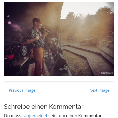
P
← Previous Image
Next Image →
o
s
Schreibe einen Kommentar
t
Du musst
angemeldet
sein, um einen Kommentar