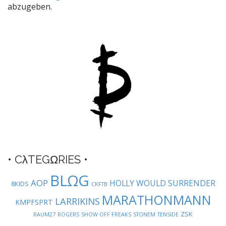
n
abzugeben.
a
v
i
g
a
t
i
o
n
• CλTEGΩRIES •
BLΩG
AOP
HOLLY WOULD SURRENDER
8KIDS
CKFTB
MARATHONMANN
LARRIKINS
KMPFSPRT
ZSK
RAUM27
ROGERS
SHOW OFF FREAKS
STONEM
TENSIDE