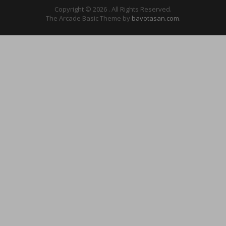
Copyright © 2026
. All Rights Reserved.
The Arcade Basic Theme by
bavotasan.com
.