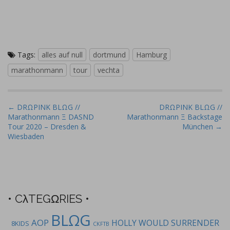
Tags:
alles auf null
dortmund
Hamburg
marathonmann
tour
vechta
P
← DRΩPINK BLΩG //
DRΩPINK BLΩG //
Marathonmann Ξ DASND
Marathonmann Ξ Backstage
o
Tour 2020 – Dresden &
München →
s
Wiesbaden
t
n
a
v
• CλTEGΩRIES •
i
g
BLΩG
AOP
HOLLY WOULD SURRENDER
8KIDS
CKFTB
a