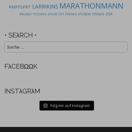
MARATHONMANN
t
LARRIKINS
KMPFSPRT
i
ZSK
RAUM27
ROGERS
SHOW OFF FREAKS
STONEM
TENSIDE
o
n
• SEλRCH •
Suche
nach:
FλCEBΩΩK
INSTλGRλM
Folg mir auf Instagram