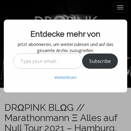
M
S
k
a
i
i
p
n
t
m
Entdecke mehr von
o
e
c
Jetzt abonnieren, um weiterzulesen und auf das
n
o
gesamte Archiv zuzugreifen.
n
u
Type
t
Subscribe
your
e
email…
n
Weiterlesen
t
DRΩPINK BLΩG //
Marathonmann Ξ Alles auf
Null Tour 2021 – Hamburg,