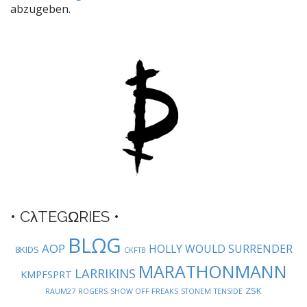
n
abzugeben.
a
v
i
g
a
t
i
o
n
• CλTEGΩRIES •
BLΩG
AOP
HOLLY WOULD SURRENDER
8KIDS
CKFTB
MARATHONMANN
LARRIKINS
KMPFSPRT
ZSK
RAUM27
ROGERS
SHOW OFF FREAKS
STONEM
TENSIDE