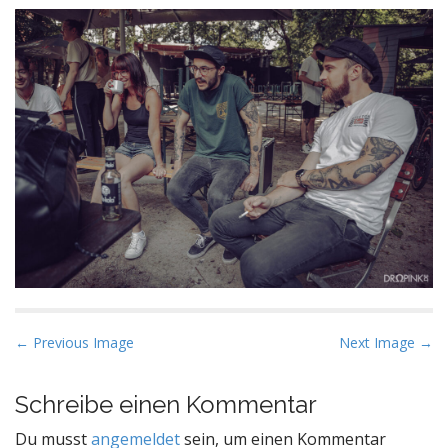
P
← Previous Image
Next Image →
o
s
Schreibe einen Kommentar
t
Du musst
angemeldet
sein, um einen Kommentar